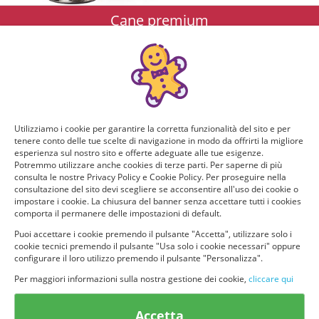
Cane premium
Vai alla categoria
Vedi opinioni
Utilizziamo i cookie per garantire la corretta funzionalità del sito e per
tenere conto delle tue scelte di navigazione in modo da offrirti la migliore
Gatto premium
esperienza sul nostro sito e offerte adeguate alle tue esigenze.
Potremmo utilizzare anche cookies di terze parti. Per saperne di più
consulta le nostre Privacy Policy e Cookie Policy. Per proseguire nella
consultazione del sito devi scegliere se acconsentire all'uso dei cookie o
impostare i cookie. La chiusura del banner senza accettare tutti i cookies
Vai alla categoria
comporta il permanere delle impostazioni di default.
Puoi accettare i cookie premendo il pulsante "Accetta", utilizzare solo i
Vedi opinioni
cookie tecnici premendo il pulsante "Usa solo i cookie necessari" oppure
configurare il loro utilizzo premendo il pulsante "Personalizza".
Per maggiori informazioni sulla nostra gestione dei cookie,
cliccare qui
Accetta
© provaprodottigratis.it 2023 | All Rights Reserved.