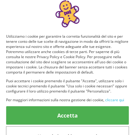
rossetto della Chanel nella
tonalita' Passion!
Online dal: 2026-08-05
Utilizziamo i cookie per garantire la corretta funzionalità del sito e per
tenere conto delle tue scelte di navigazione in modo da offrirti la migliore
esperienza sul nostro sito e offerte adeguate alle tue esigenze.
Potremmo utilizzare anche cookies di terze parti. Per saperne di più
consulta le nostre Privacy Policy e Cookie Policy. Per proseguire nella
consultazione del sito devi scegliere se acconsentire all'uso dei cookie o
PARTECIPAZIONI
impostare i cookie. La chiusura del banner senza accettare tutti i cookies
DISPONIBILI
473/667
comporta il permanere delle impostazioni di default.
Bellissimo Rossetto Mac - Ruby
Puoi accettare i cookie premendo il pulsante "Accetta", utilizzare solo i
Woo
cookie tecnici premendo il pulsante "Usa solo i cookie necessari" oppure
configurare il loro utilizzo premendo il pulsante "Personalizza".
Ricevi e prova GRATIS il bellissimo
e famossimo rossetta della Mac!
Per maggiori informazioni sulla nostra gestione dei cookie,
cliccare qui
Accetta
© provaprodottigratis.it 2023 | All Rights Reserved.
Informativa Privacy
Avviso legale
Terms&conditions