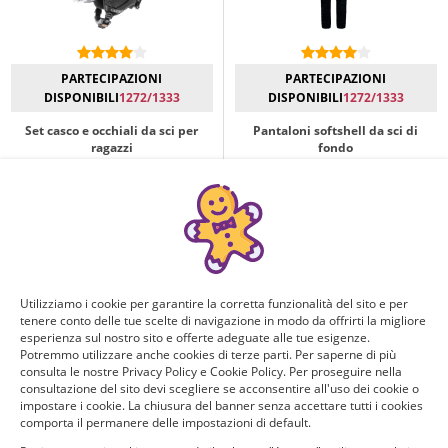
PARTECIPAZIONI
PARTECIPAZIONI
DISPONIBILI
1272/1333
DISPONIBILI
1272/1333
Set casco e occhiali da sci per
Pantaloni softshell da sci di
ragazzi
fondo
Ricevi e prova GRATIS questo
Ricevi e prova GRATIS questi
resistentissimo set!
comodissimi pantaloni antivento
unisex!
Online dal: 2026-08-09
Utilizziamo i cookie per garantire la corretta funzionalità del sito e per
tenere conto delle tue scelte di navigazione in modo da offrirti la migliore
esperienza sul nostro sito e offerte adeguate alle tue esigenze.
Potremmo utilizzare anche cookies di terze parti. Per saperne di più
consulta le nostre Privacy Policy e Cookie Policy. Per proseguire nella
consultazione del sito devi scegliere se acconsentire all'uso dei cookie o
PARTECIPAZIONI
impostare i cookie. La chiusura del banner senza accettare tutti i cookies
DISPONIBILI
1272/1333
comporta il permanere delle impostazioni di default.