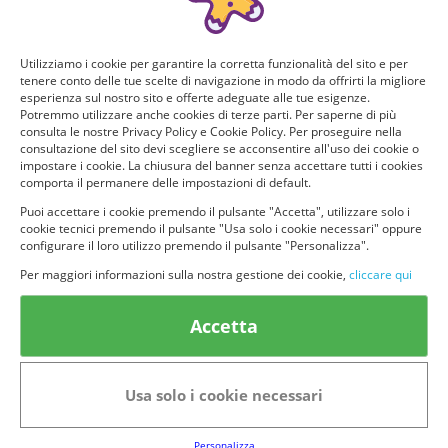
PARTECIPAZIONI
PARTECIPAZIONI
DISPONIBILI
792/1667
DISPONIBILI
792/1667
Cioccolato nocciolato al latte
RITTER SPORT Mini Tower
Utilizziamo i cookie per garantire la corretta funzionalità del sito e per
Venchi
Ricevi e prova GRATIS 8 mini
tenere conto delle tue scelte di navigazione in modo da offrirti la migliore
Ricevi e prova GRATIS il kit da 6
tower da 9 pezzi del buonissimo e
esperienza sul nostro sito e offerte adeguate alle tue esigenze.
barrette del cioccolato Venchi
variegato cioccolato della Ritter
Potremmo utilizzare anche cookies di terze parti. Per saperne di più
Sport
consulta le nostre Privacy Policy e Cookie Policy. Per proseguire nella
consultazione del sito devi scegliere se acconsentire all'uso dei cookie o
impostare i cookie. La chiusura del banner senza accettare tutti i cookies
Online dal: 2026-08-10
Online dal: 2026-08-10
comporta il permanere delle impostazioni di default.
Puoi accettare i cookie premendo il pulsante "Accetta", utilizzare solo i
cookie tecnici premendo il pulsante "Usa solo i cookie necessari" oppure
configurare il loro utilizzo premendo il pulsante "Personalizza".
Per maggiori informazioni sulla nostra gestione dei cookie,
cliccare qui
PARTECIPAZIONI DISPONIBILI
PARTECIPAZIONI DISPONIBILI
Accetta
2784/3333
2784/3333
Pack di 125 cioccolati Venchi
Dolce & Gabbana White Food
Box
Confezione da 125 pezzi di
Usa solo i cookie necessari
cioccolatini cremino Venchi, una
Un prezioso scrigno che racchiude
tradizione dal 1878. Cosa aspetti?
al suo interno le nuove praline
Provali GRATIS!
della collezione Baci Perugina
Personalizza