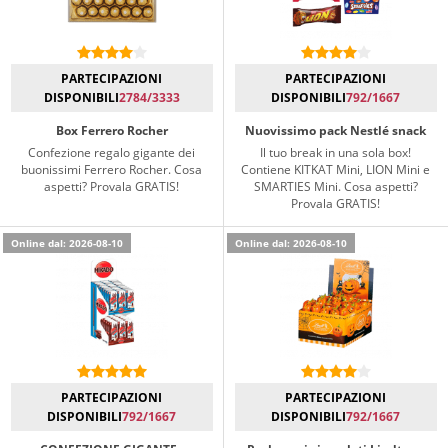
PARTECIPAZIONI
PARTECIPAZIONI
DISPONIBILI
2784/3333
DISPONIBILI
792/1667
Box Ferrero Rocher
Nuovissimo pack Nestlé snack
Confezione regalo gigante dei
Il tuo break in una sola box!
buonissimi Ferrero Rocher. Cosa
Contiene KITKAT Mini, LION Mini e
aspetti? Provala GRATIS!
SMARTIES Mini. Cosa aspetti?
Provala GRATIS!
Online dal: 2026-08-10
Online dal: 2026-08-10
PARTECIPAZIONI
PARTECIPAZIONI
DISPONIBILI
792/1667
DISPONIBILI
792/1667