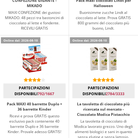
CONFEZIONE GIGANTE -
Pack maxi cioccolati Lindt per
MIKADO
Halloween
MAXI CONFEZIONE dei gustosi
Buonisimme zucche Lindt al
MIKADO. 48 pezzi tra bastoncini di
cioccolato al latte. Prova GRATIS
cioccolato al lette e fondente.
800 grammi del cioccolato più
RICEVILI GRATIS
buono, Lindt.
Online dal: 2026-08-10
Online dal: 2026-08-10
PARTECIPAZIONI
PARTECIPAZIONI
DISPONIBILI
792/1667
DISPONIBILI
2784/3333
Pack MAXI 40 barrette Duplo +
La tavoletta di cioccolato più
36 barrette Kinder
ricercata sul mercato -
Cioccolato Modica Pistacchio
Ricevi e prova GRATIS questo
esclusivo pack contenente 40
La tavoletta di cioccolato di
barrette Duplo e 36 barrette
Modica lavorato grezzo. Uno degli
Kinder. Provale adesso GRATIS!
alimenti biologici e sani in quanto
senza glutine e senza lattosio.