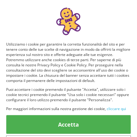
Puoi ricevere GRATIS questo nuovo prodotto, provarlo e
consigliarlo ad altri utenti. Per determinare se hai tutti i
requisiti per poter ricevere il prodotto da te selezionato e
testarlo, rispondi a questo breve questionario.
Domanda 1 di 4:
Utilizziamo i cookie per garantire la corretta funzionalità del sito e per
tenere conto delle tue scelte di navigazione in modo da offrirti la migliore
Per quante persone fai la spesa? Quanti siete in casa?
esperienza sul nostro sito e offerte adeguate alle tue esigenze.
Potremmo utilizzare anche cookies di terze parti. Per saperne di più
consulta le nostre Privacy Policy e Cookie Policy. Per proseguire nella
Solo io
2 persone
consultazione del sito devi scegliere se acconsentire all'uso dei cookie o
impostare i cookie. La chiusura del banner senza accettare tutti i cookies
comporta il permanere delle impostazioni di default.
3 o più persone
Puoi accettare i cookie premendo il pulsante "Accetta", utilizzare solo i
cookie tecnici premendo il pulsante "Usa solo i cookie necessari" oppure
configurare il loro utilizzo premendo il pulsante "Personalizza".
Per maggiori informazioni sulla nostra gestione dei cookie,
cliccare qui
Accetta