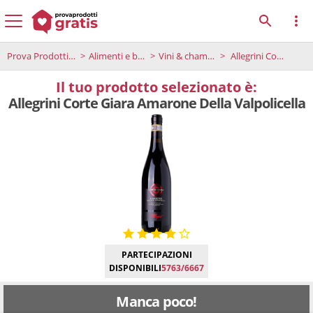
Prova Prodotti Gratis
Alimenti e bevande
Vini & champagne
Allegrini Corte Giara Amarone Della Valpolicella
Il tuo prodotto selezionato è:
Allegrini Corte Giara Amarone Della Valpolicella
PARTECIPAZIONI
DISPONIBILI
5763/6667
Manca poco!