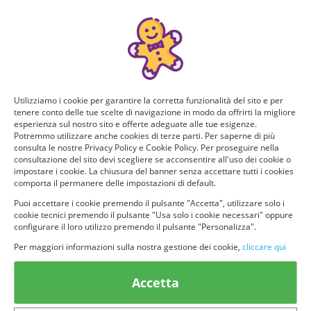
Manca poco!
Puoi ricevere GRATIS questo nuovo prodotto, provarlo e
consigliarlo ad altri utenti. Per determinare se hai tutti i
requisiti per poter ricevere il prodotto da te selezionato e
testarlo, rispondi a questo breve questionario.
Utilizziamo i cookie per garantire la corretta funzionalità del sito e per
Domanda 1 di 4:
tenere conto delle tue scelte di navigazione in modo da offrirti la migliore
esperienza sul nostro sito e offerte adeguate alle tue esigenze.
Per quante persone fai la spesa? Quanti siete in casa?
Potremmo utilizzare anche cookies di terze parti. Per saperne di più
consulta le nostre Privacy Policy e Cookie Policy. Per proseguire nella
consultazione del sito devi scegliere se acconsentire all'uso dei cookie o
Solo io
2 persone
impostare i cookie. La chiusura del banner senza accettare tutti i cookies
comporta il permanere delle impostazioni di default.
Puoi accettare i cookie premendo il pulsante "Accetta", utilizzare solo i
3 o più persone
cookie tecnici premendo il pulsante "Usa solo i cookie necessari" oppure
configurare il loro utilizzo premendo il pulsante "Personalizza".
Per maggiori informazioni sulla nostra gestione dei cookie,
cliccare qui
Accetta