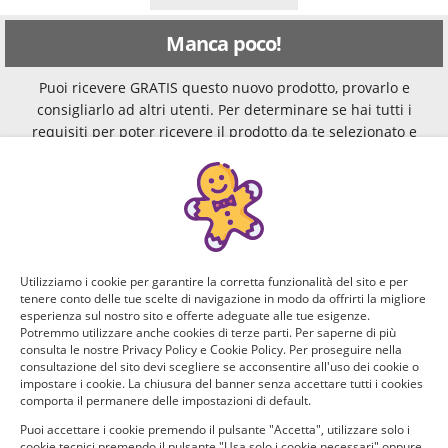
Manca poco!
Puoi ricevere GRATIS questo nuovo prodotto, provarlo e
consigliarlo ad altri utenti. Per determinare se hai tutti i
requisiti per poter ricevere il prodotto da te selezionato e
testarlo, rispondi a questo breve questionario.
Domanda 1 di 4:
Che marca di cosmetici usi generalmente?
Kiko, Maybelline,
Dior, Estée
Utilizziamo i cookie per garantire la corretta funzionalità del sito e per
tenere conto delle tue scelte di navigazione in modo da offrirti la migliore
MAC, Debby o
Lauder, Guerlain,
esperienza sul nostro sito e offerte adeguate alle tue esigenze.
altro brand
Chanel o altro
Potremmo utilizzare anche cookies di terze parti. Per saperne di più
consulta le nostre Privacy Policy e Cookie Policy. Per proseguire nella
commerciale
brand luxury
consultazione del sito devi scegliere se acconsentire all'uso dei cookie o
impostare i cookie. La chiusura del banner senza accettare tutti i cookies
comporta il permanere delle impostazioni di default.
Prodotti
Puoi accettare i cookie premendo il pulsante "Accetta", utilizzare solo i
cosmetici
cookie tecnici premendo il pulsante "Usa solo i cookie necessari" oppure