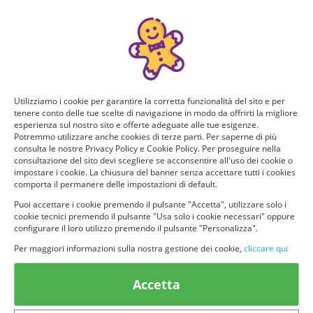
Manca poco!
Puoi ricevere GRATIS questo nuovo prodotto, provarlo e
consigliarlo ad altri utenti. Per determinare se hai tutti i
requisiti per poter ricevere il prodotto da te selezionato e
testarlo, rispondi a questo breve questionario.
Utilizziamo i cookie per garantire la corretta funzionalità del sito e per
tenere conto delle tue scelte di navigazione in modo da offrirti la migliore
Domanda 1 di 4:
esperienza sul nostro sito e offerte adeguate alle tue esigenze.
Potremmo utilizzare anche cookies di terze parti. Per saperne di più
Per quante persone fai la spesa? Quanti siete in casa?
consulta le nostre Privacy Policy e Cookie Policy. Per proseguire nella
consultazione del sito devi scegliere se acconsentire all'uso dei cookie o
impostare i cookie. La chiusura del banner senza accettare tutti i cookies
Solo io
2 persone
comporta il permanere delle impostazioni di default.
Puoi accettare i cookie premendo il pulsante "Accetta", utilizzare solo i
cookie tecnici premendo il pulsante "Usa solo i cookie necessari" oppure
3 o più persone
configurare il loro utilizzo premendo il pulsante "Personalizza".
Per maggiori informazioni sulla nostra gestione dei cookie,
cliccare qui
Accetta