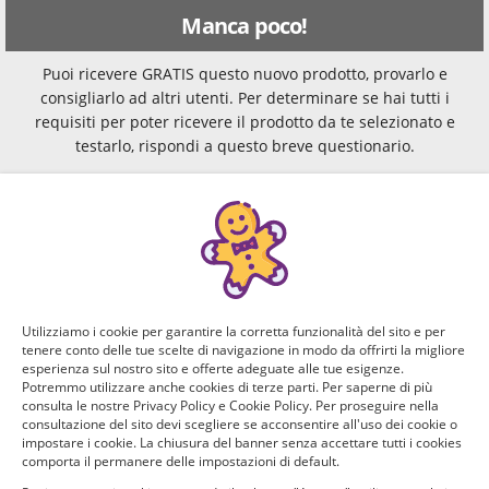
Manca poco!
Puoi ricevere GRATIS questo nuovo prodotto, provarlo e
consigliarlo ad altri utenti. Per determinare se hai tutti i
requisiti per poter ricevere il prodotto da te selezionato e
testarlo, rispondi a questo breve questionario.
Domanda 1 di 4:
Trascorri anche con i tuoi figli il giorno di San Valentino?
Quanti anni hanno?
Sì, ho un figlio di 0-3 anni
Utilizziamo i cookie per garantire la corretta funzionalità del sito e per
tenere conto delle tue scelte di navigazione in modo da offrirti la migliore
Sì, ho un figlio di 4-5 anni
esperienza sul nostro sito e offerte adeguate alle tue esigenze.
Potremmo utilizzare anche cookies di terze parti. Per saperne di più
consulta le nostre Privacy Policy e Cookie Policy. Per proseguire nella
Sì, ho un figlio di 6-13 anni
consultazione del sito devi scegliere se acconsentire all'uso dei cookie o
impostare i cookie. La chiusura del banner senza accettare tutti i cookies
comporta il permanere delle impostazioni di default.
Sì, ho un figlio con più di 14 anni