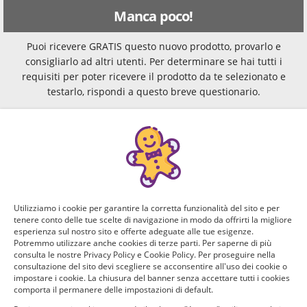
Manca poco!
Puoi ricevere GRATIS questo nuovo prodotto, provarlo e
consigliarlo ad altri utenti. Per determinare se hai tutti i
requisiti per poter ricevere il prodotto da te selezionato e
testarlo, rispondi a questo breve questionario.
Domanda 1 di 4:
Se hai un figlio, decorate insieme la casa per Natale?
Quanti anni ha?
Sì, ho un figlio di 0-3 anni
Utilizziamo i cookie per garantire la corretta funzionalità del sito e per
tenere conto delle tue scelte di navigazione in modo da offrirti la migliore
Sì, ho un figlio di 4-5 anni
esperienza sul nostro sito e offerte adeguate alle tue esigenze.
Potremmo utilizzare anche cookies di terze parti. Per saperne di più
consulta le nostre Privacy Policy e Cookie Policy. Per proseguire nella
Sì, ho un figlio di 6-13 anni
consultazione del sito devi scegliere se acconsentire all'uso dei cookie o
impostare i cookie. La chiusura del banner senza accettare tutti i cookies
comporta il permanere delle impostazioni di default.
Sì, ho un figlio con più di 14 anni