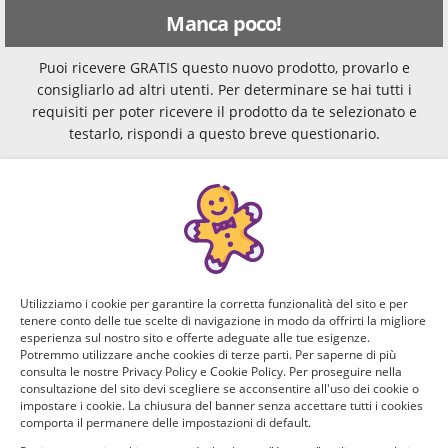
Manca poco!
Puoi ricevere GRATIS questo nuovo prodotto, provarlo e
consigliarlo ad altri utenti. Per determinare se hai tutti i
requisiti per poter ricevere il prodotto da te selezionato e
testarlo, rispondi a questo breve questionario.
Domanda 1 di 4:
Se hai un figlio, decorate insieme la casa per Natale?
Quanti anni ha?
Sì, ho un figlio di 0-3 anni
Utilizziamo i cookie per garantire la corretta funzionalità del sito e per
tenere conto delle tue scelte di navigazione in modo da offrirti la migliore
Sì, ho un figlio di 4-5 anni
esperienza sul nostro sito e offerte adeguate alle tue esigenze.
Potremmo utilizzare anche cookies di terze parti. Per saperne di più
consulta le nostre Privacy Policy e Cookie Policy. Per proseguire nella
Sì, ho un figlio di 6-13 anni
consultazione del sito devi scegliere se acconsentire all'uso dei cookie o
impostare i cookie. La chiusura del banner senza accettare tutti i cookies
comporta il permanere delle impostazioni di default.
Sì, ho un figlio con più di 14 anni