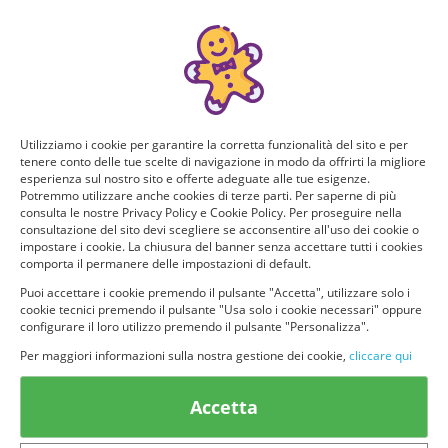
Manca poco!
Puoi ricevere GRATIS questo nuovo prodotto, provarlo e
consigliarlo ad altri utenti. Per determinare se hai tutti i
requisiti per poter ricevere il prodotto da te selezionato e
testarlo, rispondi a questo breve questionario.
Utilizziamo i cookie per garantire la corretta funzionalità del sito e per
Domanda 1 di 5:
tenere conto delle tue scelte di navigazione in modo da offrirti la migliore
esperienza sul nostro sito e offerte adeguate alle tue esigenze.
Quanti figli hai?
Potremmo utilizzare anche cookies di terze parti. Per saperne di più
consulta le nostre Privacy Policy e Cookie Policy. Per proseguire nella
consultazione del sito devi scegliere se acconsentire all'uso dei cookie o
1
2
impostare i cookie. La chiusura del banner senza accettare tutti i cookies
comporta il permanere delle impostazioni di default.
Puoi accettare i cookie premendo il pulsante "Accetta", utilizzare solo i
3 o pìu
Non ho figli
cookie tecnici premendo il pulsante "Usa solo i cookie necessari" oppure
configurare il loro utilizzo premendo il pulsante "Personalizza".
Per maggiori informazioni sulla nostra gestione dei cookie,
cliccare qui
Accetta