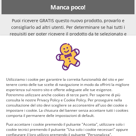
Manca poco!
Puoi ricevere GRATIS questo nuovo prodotto, provarlo e
consigliarlo ad altri utenti. Per determinare se hai tutti i
requisiti per poter ricevere il prodotto da te selezionato e
testarlo, rispondi a questo breve questionario.
Domanda 1 di 4:
Che marca di cosmetici usi generalmente?
Kiko, Maybelline,
Dior, Estée
Utilizziamo i cookie per garantire la corretta funzionalità del sito e per
tenere conto delle tue scelte di navigazione in modo da offrirti la migliore
MAC, Debby o
Lauder, Guerlain,
esperienza sul nostro sito e offerte adeguate alle tue esigenze.
altro brand
Chanel o altro
Potremmo utilizzare anche cookies di terze parti. Per saperne di più
consulta le nostre Privacy Policy e Cookie Policy. Per proseguire nella
commerciale
brand luxury
consultazione del sito devi scegliere se acconsentire all'uso dei cookie o
impostare i cookie. La chiusura del banner senza accettare tutti i cookies
comporta il permanere delle impostazioni di default.
Prodotti
Puoi accettare i cookie premendo il pulsante "Accetta", utilizzare solo i
cosmetici
cookie tecnici premendo il pulsante "Usa solo i cookie necessari" oppure
biologici
configurare il loro utilizzo premendo il pulsante "Personalizza".