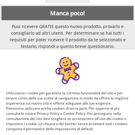
Manca poco!
Puoi ricevere GRATIS questo nuovo prodotto, provarlo e
consigliarlo ad altri utenti. Per determinare se hai tutti i
requisiti per poter ricevere il prodotto da te selezionato e
testarlo, rispondi a questo breve questionario.
Domanda 1 di 5:
Sai che gli elettrodomestici di ultima generazione si
possono collegare al wifi? Hai un contratto internet a
casa?
Utilizziamo i cookie per garantire la corretta funzionalità del sito e per
Si, con Telecom
Si, con Vodafone
tenere conto delle tue scelte di navigazione in modo da offrirti la migliore
esperienza sul nostro sito e offerte adeguate alle tue esigenze.
Potremmo utilizzare anche cookies di terze parti. Per saperne di più
consulta le nostre Privacy Policy e Cookie Policy. Per proseguire nella
Si, con altro
Si, con Fastweb
consultazione del sito devi scegliere se acconsentire all'uso dei cookie o
gestore
impostare i cookie. La chiusura del banner senza accettare tutti i cookies
comporta il permanere delle impostazioni di default.