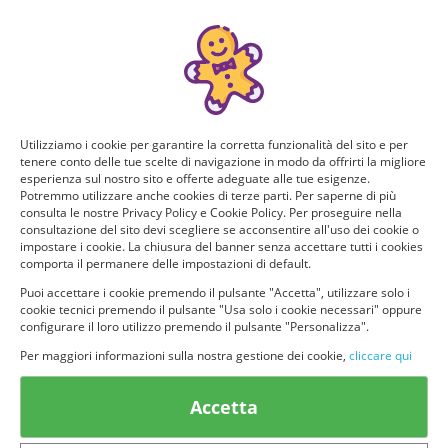
Manca poco!
Puoi ricevere GRATIS questo nuovo prodotto, provarlo e
consigliarlo ad altri utenti. Per determinare se hai tutti i
requisiti per poter ricevere il prodotto da te selezionato e
testarlo, rispondi a questo breve questionario.
Utilizziamo i cookie per garantire la corretta funzionalità del sito e per
tenere conto delle tue scelte di navigazione in modo da offrirti la migliore
Domanda 1 di 4:
esperienza sul nostro sito e offerte adeguate alle tue esigenze.
Potremmo utilizzare anche cookies di terze parti. Per saperne di più
Per quante persone fai la spesa? Quanti siete in casa?
consulta le nostre Privacy Policy e Cookie Policy. Per proseguire nella
consultazione del sito devi scegliere se acconsentire all'uso dei cookie o
impostare i cookie. La chiusura del banner senza accettare tutti i cookies
Solo io
2 persone
comporta il permanere delle impostazioni di default.
Puoi accettare i cookie premendo il pulsante "Accetta", utilizzare solo i
cookie tecnici premendo il pulsante "Usa solo i cookie necessari" oppure
3 o più persone
configurare il loro utilizzo premendo il pulsante "Personalizza".
Per maggiori informazioni sulla nostra gestione dei cookie,
cliccare qui
Accetta