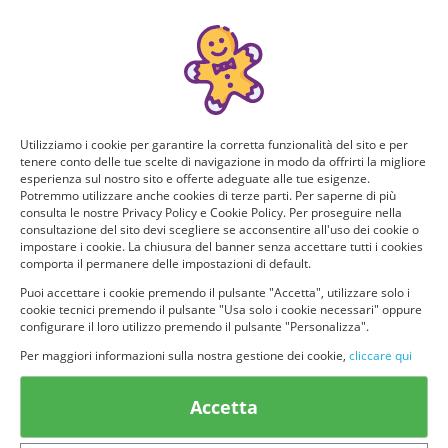
Manca poco!
Puoi ricevere GRATIS questo nuovo prodotto, provarlo e
consigliarlo ad altri utenti. Per determinare se hai tutti i
requisiti per poter ricevere il prodotto da te selezionato e
testarlo, rispondi a questo breve questionario.
Utilizziamo i cookie per garantire la corretta funzionalità del sito e per
tenere conto delle tue scelte di navigazione in modo da offrirti la migliore
Domanda 1 di 4:
esperienza sul nostro sito e offerte adeguate alle tue esigenze.
Potremmo utilizzare anche cookies di terze parti. Per saperne di più
Per quante persone fai la spesa? Quanti siete in casa?
consulta le nostre Privacy Policy e Cookie Policy. Per proseguire nella
consultazione del sito devi scegliere se acconsentire all'uso dei cookie o
impostare i cookie. La chiusura del banner senza accettare tutti i cookies
Solo io
2 persone
comporta il permanere delle impostazioni di default.
Puoi accettare i cookie premendo il pulsante "Accetta", utilizzare solo i
cookie tecnici premendo il pulsante "Usa solo i cookie necessari" oppure
3 o più persone
configurare il loro utilizzo premendo il pulsante "Personalizza".
Per maggiori informazioni sulla nostra gestione dei cookie,
cliccare qui
Accetta