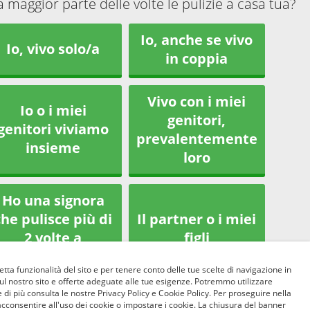
la maggior parte delle volte le pulizie a casa tua?
Io, anche se vivo
Io, vivo solo/a
in coppia
Vivo con i miei
Io o i miei
genitori,
genitori viviamo
prevalentemente
insieme
loro
Ho una signora
che pulisce più di
Il partner o i miei
2 volte a
figli
settimana
etta funzionalità del sito e per tenere conto delle tue scelte di navigazione in
sul nostro sito e offerte adeguate alle tue esigenze. Potremmo utilizzare
 di più consulta le nostre Privacy Policy e Cookie Policy. Per proseguire nella
Altro
acconsentire all'uso dei cookie o impostare i cookie. La chiusura del banner