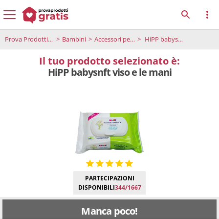
Prova Prodotti Gratis
Bambini
Accessori per bambini
HiPP babysnft viso e le mani
Il tuo prodotto selezionato è:
HiPP babysnft viso e le mani
PARTECIPAZIONI
DISPONIBILI
344/1667
Manca poco!