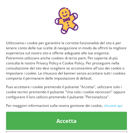
Puoi ricevere GRATIS questo nuovo prodotto, provarlo e
consigliarlo ad altri utenti. Per determinare se hai tutti i
requisiti per poter ricevere il prodotto da te selezionato e
testarlo, rispondi a questo breve questionario.
Domanda 1 di 5:
Utilizziamo i cookie per garantire la corretta funzionalità del sito e per
tenere conto delle tue scelte di navigazione in modo da offrirti la migliore
Quanti figli hai?
esperienza sul nostro sito e offerte adeguate alle tue esigenze.
Potremmo utilizzare anche cookies di terze parti. Per saperne di più
consulta le nostre Privacy Policy e Cookie Policy. Per proseguire nella
1
2
consultazione del sito devi scegliere se acconsentire all'uso dei cookie o
impostare i cookie. La chiusura del banner senza accettare tutti i cookies
comporta il permanere delle impostazioni di default.
3 o pìu
Non ho figli
Puoi accettare i cookie premendo il pulsante "Accetta", utilizzare solo i
cookie tecnici premendo il pulsante "Usa solo i cookie necessari" oppure
configurare il loro utilizzo premendo il pulsante "Personalizza".
Per maggiori informazioni sulla nostra gestione dei cookie,
cliccare qui
Accetta