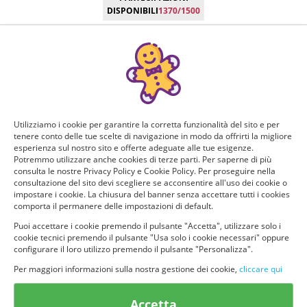
DISPONIBILI
1370/1500
Manca poco!
Puoi ricevere GRATIS questo nuovo prodotto, provarlo e
consigliarlo ad altri utenti. Per determinare se hai tutti i
requisiti per poter ricevere il prodotto da te selezionato e
testarlo, rispondi a questo breve questionario.
Utilizziamo i cookie per garantire la corretta funzionalità del sito e per
tenere conto delle tue scelte di navigazione in modo da offrirti la migliore
Domanda 1 di 8:
esperienza sul nostro sito e offerte adeguate alle tue esigenze.
Potremmo utilizzare anche cookies di terze parti. Per saperne di più
consulta le nostre Privacy Policy e Cookie Policy. Per proseguire nella
Cosa valuti di più di un profumo?
consultazione del sito devi scegliere se acconsentire all'uso dei cookie o
impostare i cookie. La chiusura del banner senza accettare tutti i cookies
La durata
Il prezzo
comporta il permanere delle impostazioni di default.
Puoi accettare i cookie premendo il pulsante "Accetta", utilizzare solo i
cookie tecnici premendo il pulsante "Usa solo i cookie necessari" oppure
La marca
La dimensione
configurare il loro utilizzo premendo il pulsante "Personalizza".
Per maggiori informazioni sulla nostra gestione dei cookie,
cliccare qui
Accetta