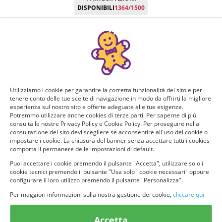
DISPONIBILI
1364/1500
Manca poco!
Puoi ricevere GRATIS questo nuovo prodotto, provarlo e
consigliarlo ad altri utenti. Per determinare se hai tutti i
requisiti per poter ricevere il prodotto da te selezionato e
testarlo, rispondi a questo breve questionario.
Utilizziamo i cookie per garantire la corretta funzionalità del sito e per
tenere conto delle tue scelte di navigazione in modo da offrirti la migliore
Domanda 1 di 8:
esperienza sul nostro sito e offerte adeguate alle tue esigenze.
Potremmo utilizzare anche cookies di terze parti. Per saperne di più
consulta le nostre Privacy Policy e Cookie Policy. Per proseguire nella
Cosa valuti di più di un profumo?
consultazione del sito devi scegliere se acconsentire all'uso dei cookie o
impostare i cookie. La chiusura del banner senza accettare tutti i cookies
La durata
Il prezzo
comporta il permanere delle impostazioni di default.
Puoi accettare i cookie premendo il pulsante "Accetta", utilizzare solo i
cookie tecnici premendo il pulsante "Usa solo i cookie necessari" oppure
La marca
La dimensione
configurare il loro utilizzo premendo il pulsante "Personalizza".
Per maggiori informazioni sulla nostra gestione dei cookie,
cliccare qui
Accetta