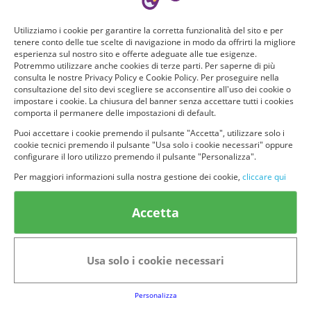
Running
Utilizziamo i cookie per garantire la corretta funzionalità del sito e per
tenere conto delle tue scelte di navigazione in modo da offrirti la migliore
Equitazione
esperienza sul nostro sito e offerte adeguate alle tue esigenze.
Potremmo utilizzare anche cookies di terze parti. Per saperne di più
consulta le nostre Privacy Policy e Cookie Policy. Per proseguire nella
Immersioni/Barca/Vela
consultazione del sito devi scegliere se acconsentire all'uso dei cookie o
impostare i cookie. La chiusura del banner senza accettare tutti i cookies
comporta il permanere delle impostazioni di default.
Altro
Puoi accettare i cookie premendo il pulsante "Accetta", utilizzare solo i
cookie tecnici premendo il pulsante "Usa solo i cookie necessari" oppure
configurare il loro utilizzo premendo il pulsante "Personalizza".
Non pratico o lo pratico saltuarialmente
Per maggiori informazioni sulla nostra gestione dei cookie,
cliccare qui
Accetta
© provaprodottigratis.it 2023 | All Rights Reserved.
Informativa Privacy
Avviso legale
Terms&conditions
Usa solo i cookie necessari
Cookie Policy
Informativa Privacy
Club Fabbrica dei Premi
Note legali
P.I. 06723050966
Personalizza