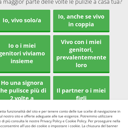
la maggior parte delle volte le pulizie a casa tua?
Io, anche se vivo
Io, vivo solo/a
in coppia
Vivo con i miei
Io o i miei
genitori,
genitori viviamo
prevalentemente
insieme
loro
Ho una signora
che pulisce più di
Il partner o i miei
2 volte a
figli
settimana
etta funzionalità del sito e per tenere conto delle tue scelte di navigazione in
sul nostro sito e offerte adeguate alle tue esigenze. Potremmo utilizzare
 di più consulta le nostre Privacy Policy e Cookie Policy. Per proseguire nella
Altro
acconsentire all'uso dei cookie o impostare i cookie. La chiusura del banner