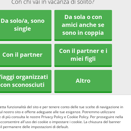
Con chi vai in vacanza di solito?
Da sola o con
Da solo/a, sono
amici anche se
single
sono in coppia
Con il partner e i
Con il partner
miei figli
iaggi organizzati
Altro
con sconosciuti
etta funzionalità del sito e per tenere conto delle tue scelte di navigazione in
sul nostro sito e offerte adeguate alle tue esigenze. Potremmo utilizzare
 di più consulta le nostre Privacy Policy e Cookie Policy. Per proseguire nella
acconsentire all'uso dei cookie o impostare i cookie. La chiusura del banner
 il permanere delle impostazioni di default.