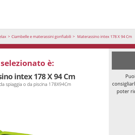
elax
Ciambelle e materassini gonfiabili
Materassino intex 178 X 94 Cm
 selezionato è:
ino intex 178 X 94 Cm
Puoi
consigliarl
da spiaggia o da piscina 178X94Cm
poter ri