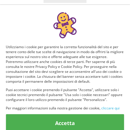
Manca poco!
Puoi ricevere GRATIS questo nuovo prodotto, provarlo e
consigliarlo ad altri utenti. Per determinare se hai tutti i
requisiti per poter ricevere il prodotto da te selezionato e
testarlo, rispondi a questo breve questionario.
Utilizziamo i cookie per garantire la corretta funzionalità del sito e per
tenere conto delle tue scelte di navigazione in modo da offrirti la migliore
Domanda 1 di 4:
esperienza sul nostro sito e offerte adeguate alle tue esigenze.
Potremmo utilizzare anche cookies di terze parti. Per saperne di più
consulta le nostre Privacy Policy e Cookie Policy. Per proseguire nella
Per quante persone fai la spesa? Quanti siete in casa?
consultazione del sito devi scegliere se acconsentire all'uso dei cookie o
impostare i cookie. La chiusura del banner senza accettare tutti i cookies
Solo io
2 persone
comporta il permanere delle impostazioni di default.
Puoi accettare i cookie premendo il pulsante "Accetta", utilizzare solo i
cookie tecnici premendo il pulsante "Usa solo i cookie necessari" oppure
3 o più persone
configurare il loro utilizzo premendo il pulsante "Personalizza".
Per maggiori informazioni sulla nostra gestione dei cookie,
cliccare qui
Accetta