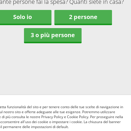
ante persone fai la spesa? Quanti siete in casa?
Solo io
2 persone
3 o più persone
etta funzionalità del sito e per tenere conto delle tue scelte di navigazione in
sul nostro sito e offerte adeguate alle tue esigenze. Potremmo utilizzare
 di più consulta le nostre Privacy Policy e Cookie Policy. Per proseguire nella
acconsentire all'uso dei cookie o impostare i cookie. La chiusura del banner
 il permanere delle impostazioni di default.