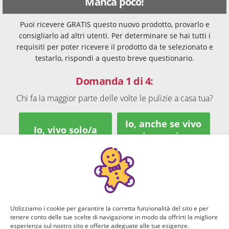
Manca poco!
Puoi ricevere GRATIS questo nuovo prodotto, provarlo e
consigliarlo ad altri utenti. Per determinare se hai tutti i
requisiti per poter ricevere il prodotto da te selezionato e
testarlo, rispondi a questo breve questionario.
Domanda 1 di 4:
Chi fa la maggior parte delle volte le pulizie a casa tua?
Io, anche se vivo
Io, vivo solo/a
in coppia
Vivo con i miei
Io o i miei
genitori,
genitori viviamo
prevalentemente
insieme
loro
Utilizziamo i cookie per garantire la corretta funzionalità del sito e per
tenere conto delle tue scelte di navigazione in modo da offrirti la migliore
esperienza sul nostro sito e offerte adeguate alle tue esigenze.