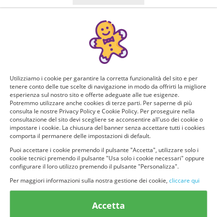
Manca poco!
Puoi ricevere GRATIS questo nuovo prodotto, provarlo e
consigliarlo ad altri utenti. Per determinare se hai tutti i
requisiti per poter ricevere il prodotto da te selezionato e
testarlo, rispondi a questo breve questionario.
Utilizziamo i cookie per garantire la corretta funzionalità del sito e per
tenere conto delle tue scelte di navigazione in modo da offrirti la migliore
Domanda 1 di 5:
esperienza sul nostro sito e offerte adeguate alle tue esigenze.
Potremmo utilizzare anche cookies di terze parti. Per saperne di più
consulta le nostre Privacy Policy e Cookie Policy. Per proseguire nella
Quanti figli hai?
consultazione del sito devi scegliere se acconsentire all'uso dei cookie o
impostare i cookie. La chiusura del banner senza accettare tutti i cookies
1
2
comporta il permanere delle impostazioni di default.
Puoi accettare i cookie premendo il pulsante "Accetta", utilizzare solo i
cookie tecnici premendo il pulsante "Usa solo i cookie necessari" oppure
3 o pìu
Non ho figli
configurare il loro utilizzo premendo il pulsante "Personalizza".
Per maggiori informazioni sulla nostra gestione dei cookie,
cliccare qui
Accetta