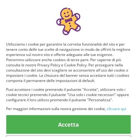
Manca poco!
Puoi ricevere GRATIS questo nuovo prodotto, provarlo e
consigliarlo ad altri utenti. Per determinare se hai tutti i
requisiti per poter ricevere il prodotto da te selezionato e
testarlo, rispondi a questo breve questionario.
Utilizziamo i cookie per garantire la corretta funzionalità del sito e per
tenere conto delle tue scelte di navigazione in modo da offrirti la migliore
Domanda 1 di 4:
esperienza sul nostro sito e offerte adeguate alle tue esigenze.
Potremmo utilizzare anche cookies di terze parti. Per saperne di più
Quanti siete in casa?
consulta le nostre Privacy Policy e Cookie Policy. Per proseguire nella
consultazione del sito devi scegliere se acconsentire all'uso dei cookie o
impostare i cookie. La chiusura del banner senza accettare tutti i cookies
Solo io
2 persone
comporta il permanere delle impostazioni di default.
Puoi accettare i cookie premendo il pulsante "Accetta", utilizzare solo i
cookie tecnici premendo il pulsante "Usa solo i cookie necessari" oppure
3 o più persone
configurare il loro utilizzo premendo il pulsante "Personalizza".
Per maggiori informazioni sulla nostra gestione dei cookie,
cliccare qui
Accetta