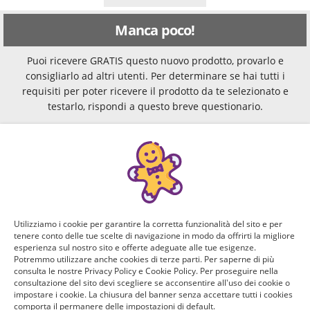
Manca poco!
Puoi ricevere GRATIS questo nuovo prodotto, provarlo e
consigliarlo ad altri utenti. Per determinare se hai tutti i
requisiti per poter ricevere il prodotto da te selezionato e
testarlo, rispondi a questo breve questionario.
Domanda 1 di 4:
Se hai un figlio, decorate insieme la casa per Natale?
Quanti anni ha?
Sì, ho un figlio di 0-3 anni
Utilizziamo i cookie per garantire la corretta funzionalità del sito e per
tenere conto delle tue scelte di navigazione in modo da offrirti la migliore
Sì, ho un figlio di 4-5 anni
esperienza sul nostro sito e offerte adeguate alle tue esigenze.
Potremmo utilizzare anche cookies di terze parti. Per saperne di più
consulta le nostre Privacy Policy e Cookie Policy. Per proseguire nella
Sì, ho un figlio di 6-13 anni
consultazione del sito devi scegliere se acconsentire all'uso dei cookie o
impostare i cookie. La chiusura del banner senza accettare tutti i cookies
comporta il permanere delle impostazioni di default.