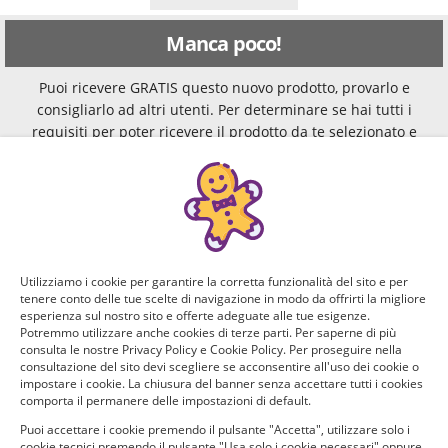
Manca poco!
Puoi ricevere GRATIS questo nuovo prodotto, provarlo e
consigliarlo ad altri utenti. Per determinare se hai tutti i
requisiti per poter ricevere il prodotto da te selezionato e
testarlo, rispondi a questo breve questionario.
Domanda 1 di 4:
Che marca di cosmetici usi generalmente?
Kiko, Maybelline,
Dior, Estée
Utilizziamo i cookie per garantire la corretta funzionalità del sito e per
tenere conto delle tue scelte di navigazione in modo da offrirti la migliore
MAC, Debby o
Lauder, Guerlain,
esperienza sul nostro sito e offerte adeguate alle tue esigenze.
altro brand
Chanel o altro
Potremmo utilizzare anche cookies di terze parti. Per saperne di più
consulta le nostre Privacy Policy e Cookie Policy. Per proseguire nella
commerciale
brand luxury
consultazione del sito devi scegliere se acconsentire all'uso dei cookie o
impostare i cookie. La chiusura del banner senza accettare tutti i cookies
comporta il permanere delle impostazioni di default.
Prodotti
Puoi accettare i cookie premendo il pulsante "Accetta", utilizzare solo i
cosmetici
cookie tecnici premendo il pulsante "Usa solo i cookie necessari" oppure