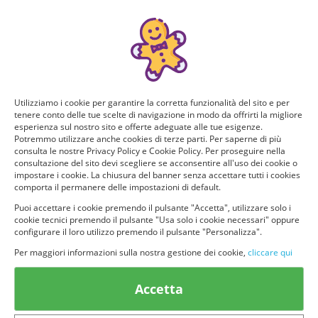
Manca poco!
Puoi ricevere GRATIS questo nuovo prodotto, provarlo e
consigliarlo ad altri utenti. Per determinare se hai tutti i
requisiti per poter ricevere il prodotto da te selezionato e
testarlo, rispondi a questo breve questionario.
Utilizziamo i cookie per garantire la corretta funzionalità del sito e per
tenere conto delle tue scelte di navigazione in modo da offrirti la migliore
Domanda 1 di 4:
esperienza sul nostro sito e offerte adeguate alle tue esigenze.
Potremmo utilizzare anche cookies di terze parti. Per saperne di più
Quanti siete in casa?
consulta le nostre Privacy Policy e Cookie Policy. Per proseguire nella
consultazione del sito devi scegliere se acconsentire all'uso dei cookie o
impostare i cookie. La chiusura del banner senza accettare tutti i cookies
Solo io
2 persone
comporta il permanere delle impostazioni di default.
Puoi accettare i cookie premendo il pulsante "Accetta", utilizzare solo i
cookie tecnici premendo il pulsante "Usa solo i cookie necessari" oppure
3 o più persone
configurare il loro utilizzo premendo il pulsante "Personalizza".
Per maggiori informazioni sulla nostra gestione dei cookie,
cliccare qui
Accetta