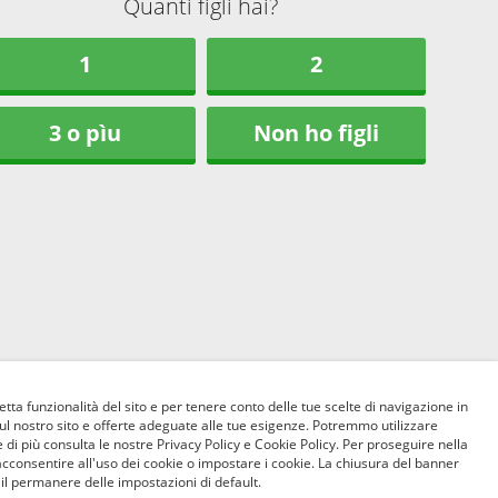
Quanti figli hai?
1
2
3 o pìu
Non ho figli
etta funzionalità del sito e per tenere conto delle tue scelte di navigazione in
sul nostro sito e offerte adeguate alle tue esigenze. Potremmo utilizzare
 di più consulta le nostre Privacy Policy e Cookie Policy. Per proseguire nella
acconsentire all'uso dei cookie o impostare i cookie. La chiusura del banner
 il permanere delle impostazioni di default.