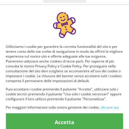
Manca poco!
Puoi ricevere GRATIS questo nuovo prodotto, provarlo e
consigliarlo ad altri utenti. Per determinare se hai tutti i
requisiti per poter ricevere il prodotto da te selezionato e
testarlo, rispondi a questo breve questionario.
Utilizziamo i cookie per garantire la corretta funzionalità del sito e per
tenere conto delle tue scelte di navigazione in modo da offrirti la migliore
Domanda 1 di 4:
esperienza sul nostro sito e offerte adeguate alle tue esigenze.
Potremmo utilizzare anche cookies di terze parti. Per saperne di più
consulta le nostre Privacy Policy e Cookie Policy. Per proseguire nella
Per quante persone fai la spesa? Quanti siete in casa?
consultazione del sito devi scegliere se acconsentire all'uso dei cookie o
impostare i cookie. La chiusura del banner senza accettare tutti i cookies
Solo io
2 persone
comporta il permanere delle impostazioni di default.
Puoi accettare i cookie premendo il pulsante "Accetta", utilizzare solo i
cookie tecnici premendo il pulsante "Usa solo i cookie necessari" oppure
3 o più persone
configurare il loro utilizzo premendo il pulsante "Personalizza".
Per maggiori informazioni sulla nostra gestione dei cookie,
cliccare qui
Accetta