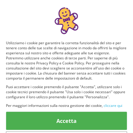
Manca poco!
Puoi ricevere GRATIS questo nuovo prodotto, provarlo e
consigliarlo ad altri utenti. Per determinare se hai tutti i
requisiti per poter ricevere il prodotto da te selezionato e
testarlo, rispondi a questo breve questionario.
Utilizziamo i cookie per garantire la corretta funzionalità del sito e per
tenere conto delle tue scelte di navigazione in modo da offrirti la migliore
Domanda 1 di 5:
esperienza sul nostro sito e offerte adeguate alle tue esigenze.
Potremmo utilizzare anche cookies di terze parti. Per saperne di più
Quanti figli hai?
consulta le nostre Privacy Policy e Cookie Policy. Per proseguire nella
consultazione del sito devi scegliere se acconsentire all'uso dei cookie o
impostare i cookie. La chiusura del banner senza accettare tutti i cookies
1
2
comporta il permanere delle impostazioni di default.
Puoi accettare i cookie premendo il pulsante "Accetta", utilizzare solo i
cookie tecnici premendo il pulsante "Usa solo i cookie necessari" oppure
3 o pìu
Non ho figli
configurare il loro utilizzo premendo il pulsante "Personalizza".
Per maggiori informazioni sulla nostra gestione dei cookie,
cliccare qui
Accetta