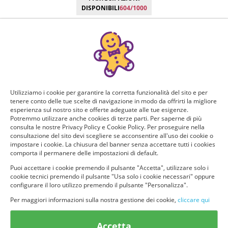
DISPONIBILI
604/1000
Manca poco!
Puoi ricevere GRATIS questo nuovo prodotto, provarlo e
consigliarlo ad altri utenti. Per determinare se hai tutti i
requisiti per poter ricevere il prodotto da te selezionato e
testarlo, rispondi a questo breve questionario.
Utilizziamo i cookie per garantire la corretta funzionalità del sito e per
tenere conto delle tue scelte di navigazione in modo da offrirti la migliore
Domanda 1 di 4:
esperienza sul nostro sito e offerte adeguate alle tue esigenze.
Potremmo utilizzare anche cookies di terze parti. Per saperne di più
consulta le nostre Privacy Policy e Cookie Policy. Per proseguire nella
Per quante persone fai la spesa? Quanti siete in casa?
consultazione del sito devi scegliere se acconsentire all'uso dei cookie o
impostare i cookie. La chiusura del banner senza accettare tutti i cookies
Solo io
2 persone
comporta il permanere delle impostazioni di default.
Puoi accettare i cookie premendo il pulsante "Accetta", utilizzare solo i
cookie tecnici premendo il pulsante "Usa solo i cookie necessari" oppure
3 o più persone
configurare il loro utilizzo premendo il pulsante "Personalizza".
Per maggiori informazioni sulla nostra gestione dei cookie,
cliccare qui
Accetta