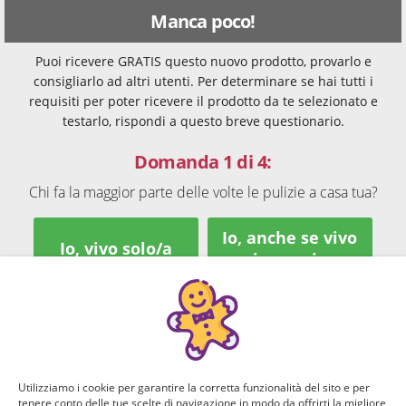
Manca poco!
Puoi ricevere GRATIS questo nuovo prodotto, provarlo e
consigliarlo ad altri utenti. Per determinare se hai tutti i
requisiti per poter ricevere il prodotto da te selezionato e
testarlo, rispondi a questo breve questionario.
Domanda 1 di 4:
Chi fa la maggior parte delle volte le pulizie a casa tua?
Io, anche se vivo
Io, vivo solo/a
in coppia
Vivo con i miei
Io o i miei
genitori,
genitori viviamo
prevalentemente
insieme
loro
Utilizziamo i cookie per garantire la corretta funzionalità del sito e per
tenere conto delle tue scelte di navigazione in modo da offrirti la migliore