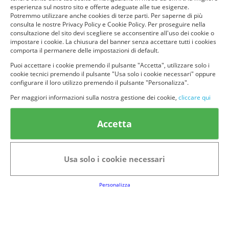
esperienza sul nostro sito e offerte adeguate alle tue esigenze.
Ho una signora
Potremmo utilizzare anche cookies di terze parti. Per saperne di più
consulta le nostre Privacy Policy e Cookie Policy. Per proseguire nella
che pulisce più di
Il partner o i miei
consultazione del sito devi scegliere se acconsentire all'uso dei cookie o
2 volte a
figli
impostare i cookie. La chiusura del banner senza accettare tutti i cookies
settimana
comporta il permanere delle impostazioni di default.
Puoi accettare i cookie premendo il pulsante "Accetta", utilizzare solo i
cookie tecnici premendo il pulsante "Usa solo i cookie necessari" oppure
Altro
configurare il loro utilizzo premendo il pulsante "Personalizza".
Per maggiori informazioni sulla nostra gestione dei cookie,
cliccare qui
Accetta
© provaprodottigratis.it 2023 | All Rights Reserved.
Informativa Privacy
Avviso legale
Terms&conditions
Usa solo i cookie necessari
Cookie Policy
Informativa Privacy
Personalizza
Club Fabbrica dei Premi
Note legali
P.I. 06723050966