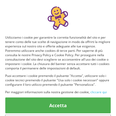
Manca poco!
Puoi ricevere GRATIS questo nuovo prodotto, provarlo e
consigliarlo ad altri utenti. Per determinare se hai tutti i
requisiti per poter ricevere il prodotto da te selezionato e
testarlo, rispondi a questo breve questionario.
Utilizziamo i cookie per garantire la corretta funzionalità del sito e per
tenere conto delle tue scelte di navigazione in modo da offrirti la migliore
Domanda 1 di 4:
esperienza sul nostro sito e offerte adeguate alle tue esigenze.
Potremmo utilizzare anche cookies di terze parti. Per saperne di più
Per quante persone fai la spesa? Quanti siete in casa?
consulta le nostre Privacy Policy e Cookie Policy. Per proseguire nella
consultazione del sito devi scegliere se acconsentire all'uso dei cookie o
impostare i cookie. La chiusura del banner senza accettare tutti i cookies
Solo io
2 persone
comporta il permanere delle impostazioni di default.
Puoi accettare i cookie premendo il pulsante "Accetta", utilizzare solo i
cookie tecnici premendo il pulsante "Usa solo i cookie necessari" oppure
3 o più persone
configurare il loro utilizzo premendo il pulsante "Personalizza".
Per maggiori informazioni sulla nostra gestione dei cookie,
cliccare qui
Accetta