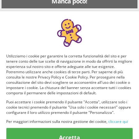
Manca poco!
Puoi ricevere GRATIS questo nuovo prodotto, provarlo e
consigliarlo ad altri utenti. Per determinare se hai tutti i
requisiti per poter ricevere il prodotto da te selezionato e
testarlo, rispondi a questo breve questionario.
Domanda 1 di 8:
Utilizziamo i cookie per garantire la corretta funzionalità del sito e per
Quale prodotto ti interessa di più?
tenere conto delle tue scelte di navigazione in modo da offrirti la migliore
esperienza sul nostro sito e offerte adeguate alle tue esigenze.
Potremmo utilizzare anche cookies di terze parti. Per saperne di più
Per il viso
Per le mani
consulta le nostre Privacy Policy e Cookie Policy. Per proseguire nella
consultazione del sito devi scegliere se acconsentire all'uso dei cookie o
impostare i cookie. La chiusura del banner senza accettare tutti i cookies
Per i capelli
Per il corpo
comporta il permanere delle impostazioni di default.
Puoi accettare i cookie premendo il pulsante "Accetta", utilizzare solo i
cookie tecnici premendo il pulsante "Usa solo i cookie necessari" oppure
Altri
configurare il loro utilizzo premendo il pulsante "Personalizza".
Per maggiori informazioni sulla nostra gestione dei cookie,
cliccare qui
Accetta