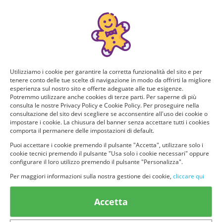
Puoi ricevere GRATIS questo nuovo prodotto, provarlo e
consigliarlo ad altri utenti. Per determinare se hai tutti i
requisiti per poter ricevere il prodotto da te selezionato e
testarlo, rispondi a questo breve questionario.
Domanda 1 di 5:
Utilizziamo i cookie per garantire la corretta funzionalità del sito e per
tenere conto delle tue scelte di navigazione in modo da offrirti la migliore
Quanti figli hai?
esperienza sul nostro sito e offerte adeguate alle tue esigenze.
Potremmo utilizzare anche cookies di terze parti. Per saperne di più
consulta le nostre Privacy Policy e Cookie Policy. Per proseguire nella
1
2
consultazione del sito devi scegliere se acconsentire all'uso dei cookie o
impostare i cookie. La chiusura del banner senza accettare tutti i cookies
comporta il permanere delle impostazioni di default.
3 o pìu
Non ho figli
Puoi accettare i cookie premendo il pulsante "Accetta", utilizzare solo i
cookie tecnici premendo il pulsante "Usa solo i cookie necessari" oppure
configurare il loro utilizzo premendo il pulsante "Personalizza".
Per maggiori informazioni sulla nostra gestione dei cookie,
cliccare qui
Accetta