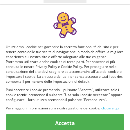
Manca poco!
Puoi ricevere GRATIS questo nuovo prodotto, provarlo e
consigliarlo ad altri utenti. Per determinare se hai tutti i
requisiti per poter ricevere il prodotto da te selezionato e
testarlo, rispondi a questo breve questionario.
Utilizziamo i cookie per garantire la corretta funzionalità del sito e per
tenere conto delle tue scelte di navigazione in modo da offrirti la migliore
Domanda 1 di 5:
esperienza sul nostro sito e offerte adeguate alle tue esigenze.
Potremmo utilizzare anche cookies di terze parti. Per saperne di più
consulta le nostre Privacy Policy e Cookie Policy. Per proseguire nella
Quanti figli hai?
consultazione del sito devi scegliere se acconsentire all'uso dei cookie o
impostare i cookie. La chiusura del banner senza accettare tutti i cookies
1
2
comporta il permanere delle impostazioni di default.
Puoi accettare i cookie premendo il pulsante "Accetta", utilizzare solo i
cookie tecnici premendo il pulsante "Usa solo i cookie necessari" oppure
3 o pìu
Non ho figli
configurare il loro utilizzo premendo il pulsante "Personalizza".
Per maggiori informazioni sulla nostra gestione dei cookie,
cliccare qui
Accetta